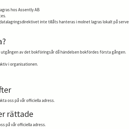
lagras hos Assently AB
tes.
alagringsdirektivet inte tillåts hanteras i molnet lagras lokalt på server
a?
fter utgången av det bokföringsår då händelsen bokfördes första gången.
ktiv i organisationen.
.
fter
akta oss på vår officiella adress.
er rättade
ss på vår officiella adress.