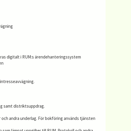
vägning
agras digitalt i RUM:s ärendehanteringssystem
en
 intresseavvägning.
ag samt distriktsuppdrag.
er och andra underlag. För bokföring används tjänsten
 som lämnat uppgifter till RUM. Protokoll och andra