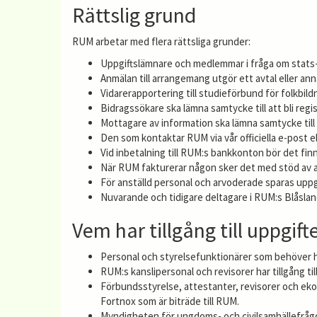
Rättslig grund
RUM arbetar med flera rättsliga grunder:
Uppgiftslämnare och medlemmar i fråga om stats
Anmälan till arrangemang utgör ett avtal eller an
Vidarerapportering till studieförbund för folkbild
Bidragssökare ska lämna samtycke till att bli regi
Mottagare av information ska lämna samtycke till 
Den som kontaktar RUM via vår officiella e-post 
Vid inbetalning till RUM:s bankkonton bör det finn
När RUM fakturerar någon sker det med stöd av avt
För anställd personal och arvoderade sparas uppg
Nuvarande och tidigare deltagare i RUM:s Blåsla
Vem har tillgång till uppgift
Personal och styrelsefunktionärer som behöver ha
RUM:s kanslipersonal och revisorer har tillgång til
Förbundsstyrelse, attestanter, revisorer och ekon
Fortnox som är biträde till RUM.
Myndigheten för ungdoms- och civilsamhällefrågor