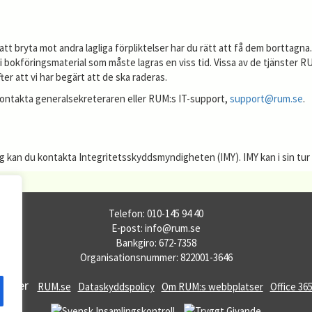
 att bryta mot andra lagliga förpliktelser har du rätt att få dem borttagna
 i bokföringsmaterial som måste lagras en viss tid. Vissa av de tjänster
ter att vi har begärt att de ska raderas.
kontakta generalsekreteraren eller RUM:s IT-support,
support@rum.se
.
an du kontakta Integritetsskyddsmyndigheten (IMY). IMY kan i sin tur vänd
Telefon: 010-145 94 40
E-post: info@rum.se
Bankgiro: 672-7358
Organisationsnummer: 822001-3646
atser
RUM.se
Dataskyddspolicy
Om RUM:s webbplatser
Office 36