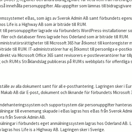
å innehålla personuppgifter. Alla uppgifter som lämnas till bidragsgivare 
emssystemet eBas, som ägs av Sverok Admin AB samt förbundets egenut
hos Life is a Highway AB som är biträde till RUM.
till personuppgifter lagrade via förbundets WordPress-installationer 
ler och databaser finns lagrade hos Oderland som är biträde till RUM.
ministratörsrättigheter till Microsoft 365 har åtkomst till kontoregister
träde till RUM. IT-administratörer har ej åtkomst till personliga e-postko
rekt via Microsoft Office 365 samt revisorers e-postleverantörer har til
g och RUM:s Stråklandslag publiceras på RUM:s webbplats för offentliga s
älle av alla dokument samt för all e-posthantering. Lagringen sker i Eu
 Makab AB där E-post, dokument och liknande för förbundets Microsoft 
ndehanteringssystem och supportsystem där personuppgifter hanteras. L
ingar till evenemang skapade i eBas lagras hos eBas från Sverok Admi
nera från Sverok Admin AB.
lningar i förbundets eget anmälningssystem lagras hos Oderland AB. La
agras hos Life is a Highway AB. Lagringen sker i Sverige.