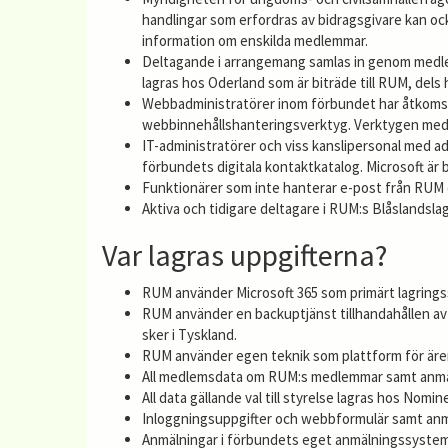
handlingar som erfordras av bidragsgivare kan ocks
information om enskilda medlemmar.
Deltagande i arrangemang samlas in genom medl
lagras hos Oderland som är biträde till RUM, dels 
Webbadministratörer inom förbundet har åtkomst 
webbinnehållshanteringsverktyg. Verktygen med fi
IT-administratörer och viss kanslipersonal med ad
förbundets digitala kontaktkatalog. Microsoft är bi
Funktionärer som inte hanterar e-post från RUM di
Aktiva och tidigare deltagare i RUM:s Blåslandsla
Var lagras uppgifterna?
RUM använder Microsoft 365 som primärt lagringsst
RUM använder en backuptjänst tillhandahållen av
sker i Tyskland.
RUM använder egen teknik som plattform för äre
All medlemsdata om RUM:s medlemmar samt anmäln
All data gällande val till styrelse lagras hos Nomi
Inloggningsuppgifter och webbformulär samt anmä
Anmälningar i förbundets eget anmälningssystem l