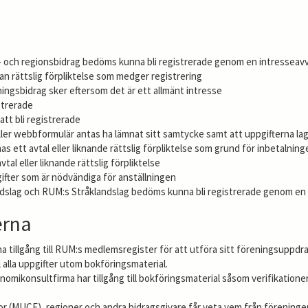
- och regionsbidrag bedöms kunna bli registrerade genom en intresseav
nan rättslig förpliktelse som medger registrering
ningsbidrag sker eftersom det är ett allmänt intresse
strerade
att bli registrerade
eller webbformulär antas ha lämnat sitt samtycke samt att uppgifterna l
as ett avtal eller liknande rättslig förpliktelse som grund för inbetalning
al eller liknande rättslig förpliktelse
ifter som är nödvändiga för anställningen
ndslag och RUM:s Stråklandslag bedöms kunna bli registrerade genom en
erna
 tillgång till RUM:s medlemsregister för att utföra sitt föreningsuppdr
l alla uppgifter utom bokföringsmaterial.
omikonsultfirma har tillgång till bokföringsmaterial såsom verifikation
 (MUCF), regioner och andra bidragsgivare får veta vem från föreningen