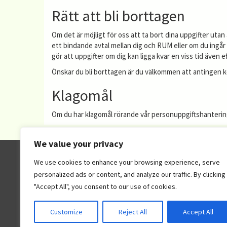
Rätt att bli borttagen
Om det är möjligt för oss att ta bort dina uppgifter utan
ett bindande avtal mellan dig och RUM eller om du ingår
gör att uppgifter om dig kan ligga kvar en viss tid även ef
Önskar du bli borttagen är du välkommen att antingen 
Klagomål
Om du har klagomål rörande vår personuppgiftshantering k
We value your privacy
RUM – Riksförbundet Unga Musikanter
We use cookies to enhance your browsing experience, serve
Gustavslundsvägen 143
personalized ads or content, and analyze our traffic. By clicking
167 51 Bromma
"Accept All", you consent to our use of cookies.
Fler RUM-webbpl
Customize
Reject All
Accept All