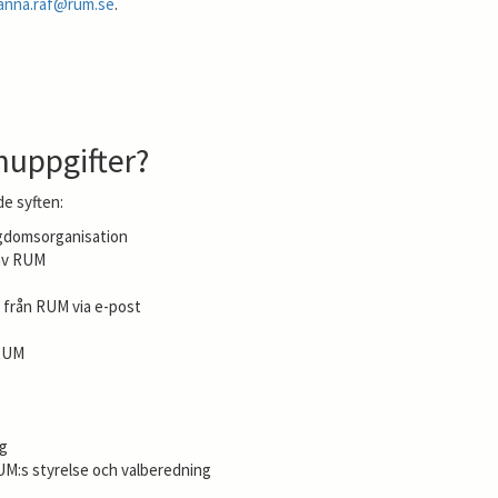
anna.raf@rum.se
.
nuppgifter?
de syften:
ngdomsorganisation
 av RUM
 från RUM via e-post
 RUM
ag
RUM:s styrelse och valberedning