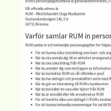
RUM:s personuppgiftsombud är generalsekreteraren,
h
Vår officiella adress är:
RUM – Riksförbundet Unga Musikanter
Gustavslundsvägen 143, 5 tr
167 51 Bromma
Varför samlar RUM in perso
RUM samlar in och behandlar personuppgifter för följan
För att kunna söka statsbidrag som barn- och u
När du ska anmäla dig till en aktivitet arrangerad
När du ska söka bidrag från RUM
När du anmäler dig som mottagare av information
När du kontaktar RUM via vår officiella e-post
När du har deltagit i ett protokollfört möte med
När du gör en inbetalning till RUM:s bankkonton
När du beställer en vara eller tjänst från RUM
När du är anställd eller blir arvoderad av RUM
För att berätta vilka som deltagit i i RUM:s landsl
För att kunna behandla nomineringar för val till 