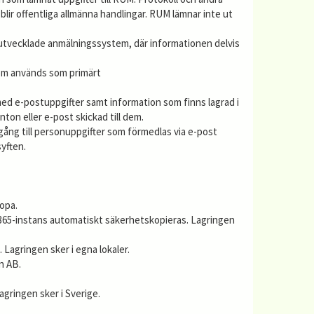
blir offentliga allmänna handlingar. RUM lämnar inte ut
vecklade anmälningssystem, där informationen delvis
som används som primärt
 med e-postuppgifter samt information som finns lagrad i
nton eller e-post skickad till dem.
lgång till personuppgifter som förmedlas via e-post
yften.
ropa.
365-instans automatiskt säkerhetskopieras. Lagringen
agringen sker i egna lokaler.
n AB.
gringen sker i Sverige.