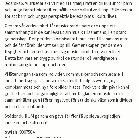
ledarskap. Vi arbetar aktivt med att främja rätten till kultur för barn
och unga för att bidra till en hållbar samhällsutveckling. RUM verkar
för att barn och ungas perspektiv bereds plats i kulturlivet.
Genom vår verksamhet får musicerande barn och unga ett
sammanhang där de kan leva ut sin musik tillsammans, i en stark
gemenskap. Det ger dem kompisar att musicera tillsammans med
och de får förebilder att se upp till. Gemenskapen ger dem en
trygghet att sedan bära med sig musicerandet in i vuxenlivet.
Detta kan vara en trygg punkt i de stunder då verkligheten
runtomkring känns upp-och-ner.
Vi låter unga växa som individer, som musiker och som ledare. I
mötet med sig själv, andra och samhället vidgas vyerna, nya
kompisar möts och nya förebilder hittas. Tack vare din gåva kan vi
ge fler barn och unga möjlighet att möta glädjen i musiken och
sammanhållningen i föreningslivet för att de ska växa som individer
och i relation till andra.
Stöder du RUM genom en gåva får fler få uppleva livsglädjen i
musiken och kulturen!
Swish:
9007584