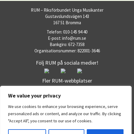
RUM – Riksförbundet Unga Musikanter
Gustavslundsvägen 143
167 51 Bromma
Telefon: 010-145 94 40
E-post: info@rum.se
Bankgiro: 672-7358
Organisationsnummer: 822001-3646
Följ RUM på sociala medier!
Fler RUM-webbplatser
RUM.se
We value your privacy
Dataskyddspolicy
Om RUM:s webbplatser
We use cookies to enhance your browsing experience, serve
Office 365
personalized ads or content, and analyze our traffic. By clicking
eBas
"Accept All", you consent to our use of cookies.
WordPress