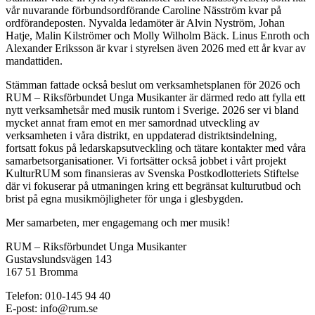
vår nuvarande förbundsordförande Caroline Näsström kvar på
ordförandeposten. Nyvalda ledamöter är Alvin Nyström, Johan
Hatje, Malin Kilströmer och Molly Wilholm Bäck. Linus Enroth och
Alexander Eriksson är kvar i styrelsen även 2026 med ett år kvar av
mandattiden.
Stämman fattade också beslut om verksamhetsplanen för 2026 och
RUM – Riksförbundet Unga Musikanter är därmed redo att fylla ett
nytt verksamhetsår med musik runtom i Sverige. 2026 ser vi bland
mycket annat fram emot en mer samordnad utveckling av
verksamheten i våra distrikt, en uppdaterad distriktsindelning,
fortsatt fokus på ledarskapsutveckling och tätare kontakter med våra
samarbetsorganisationer. Vi fortsätter också jobbet i vårt projekt
KulturRUM som finansieras av Svenska Postkodlotteriets Stiftelse
där vi fokuserar på utmaningen kring ett begränsat kulturutbud och
brist på egna musikmöjligheter för unga i glesbygden.
Mer samarbeten, mer engagemang och mer musik!
RUM – Riksförbundet Unga Musikanter
Gustavslundsvägen 143
167 51 Bromma
Telefon: 010-145 94 40
E-post: info@rum.se