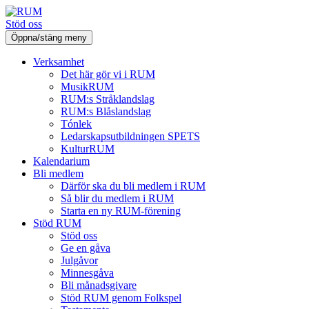
Stöd oss
Öppna/stäng meny
Verksamhet
Det här gör vi i RUM
MusikRUM
RUM:s Stråklandslag
RUM:s Blåslandslag
Tónlek
Ledarskapsutbildningen SPETS
KulturRUM
Kalendarium
Bli medlem
Därför ska du bli medlem i RUM
Så blir du medlem i RUM
Starta en ny RUM-förening
Stöd RUM
Stöd oss
Ge en gåva
Julgåvor
Minnesgåva
Bli månadsgivare
Stöd RUM genom Folkspel