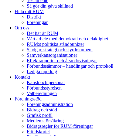
Testamente
Så gör din gåva skillnad
Hitta ditt RUM
Distrikt
Föreningar
Om oss
Det här är RUM
Vårt arbete med demokrati och delaktighet
RUM:s politiska ståndpunkter
Stadgar, strategi och styrdokument
Samverkansorganisationer
Effektrapporter och årsredovisningar
Förbundsstämmor – handlingar och protokoll
Lediga uppdrag
Kontakt
Kansli och personal
Förbundsstyrelsen
Valberedningen
Föreningsstöd
Föreningsadministration
Bidrag och stöd
Grafisk profil
Medlemsförsäkring
Bidragsregler för RUM-föreningar
Fritidskortet