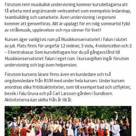
Förutom rent musikalisk undervisning kommer kursdeltagarna att
få arbeta med angränsande verksamhet som exempelvis ledarskap,
teambuilding och samarbete. Även undervisning i ergonomi
kommer att genomföras. Allt är upplagt för en rolig sommartid fylld
av stråkmusik, upplevelser och nya vänner för livet!
Kursen äger vanligtvis rum på Musikkonservatoriet i Falun i slutet
av juli. Plats finns för ungefär 12 violiner, 5 viola, 4 violoncellon och 2
– 3 kontrabasar. Som kursdeltagare bor du på gångavstånd till
Musikkonservatoriet Falun i eget rum. I kursavgiften ingår förutom
undervisning och logi även helpension.
Förutom kursens lärare finns även en kursledare och två
ungdomsledare från RUM med under hela kursen. Under kursen
anordnas olika fritidsaktiviteter, som till exempel bad och utflykter,
besök i Falu Gruva och på Carl Larsson-gården i Sundborn.
Aktiviteterna kan skifta från år till år.