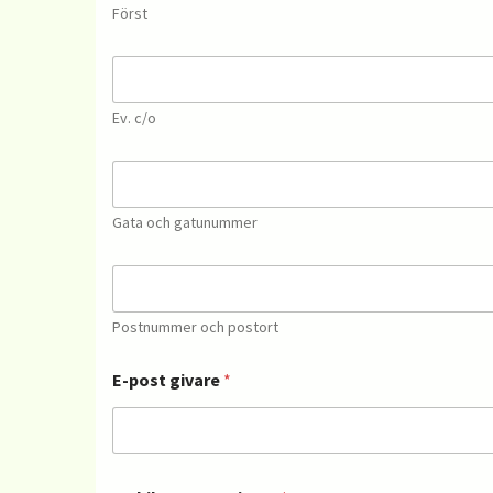
Först
G
a
t
Ev. c/o
a
G
a
t
Gata och gatunummer
a
*
P
o
s
Postnummer och postort
t
n
u
E-post givare
*
m
m
e
r
o