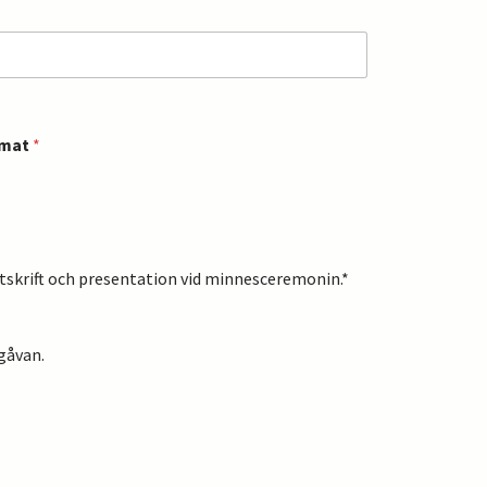
rmat
*
utskrift och presentation vid minnesceremonin.*
gåvan.