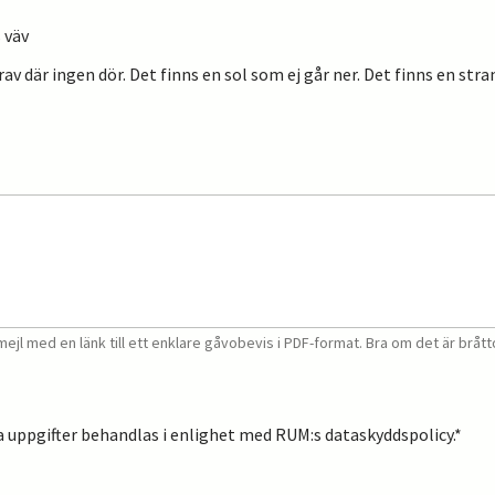
 väv
v där ingen dör. Det finns en sol som ej går ner. Det finns en strand
emejl med en länk till ett enklare gåvobevis i PDF-format. Bra om det är bråt
ina uppgifter behandlas i enlighet med RUM:s dataskyddspolicy.*