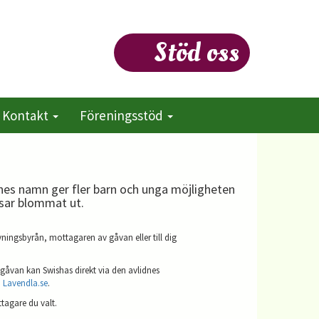
Stöd oss
Kontakt
Föreningsstöd
dnes namn ger fler barn och unga möjligheten
nsar blommat ut.
vningsbyrån, mottagaren av gåvan eller till dig
gåvan kan Swishas direkt via den avlidnes
å
Lavendla.se
.
ttagare du valt.