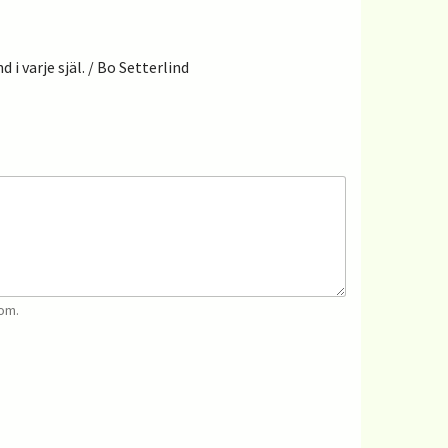
 i varje själ. / Bo Setterlind
tom.