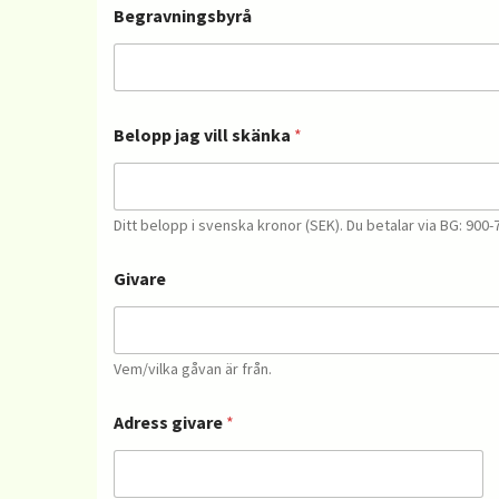
Begravningsbyrå
*
o
s
t
n
u
m
Belopp jag vill skänka
*
m
e
r
o
Ditt belopp i svenska kronor (SEK). Du betalar via BG: 900-
c
h
p
Givare
o
s
t
o
Vem/vilka gåvan är från.
r
t
*
Adress givare
*