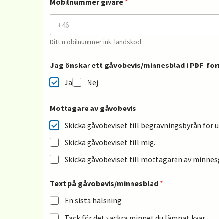
Mobilnummer givare
*
c
h
p
o
s
Ditt mobilnummer ink. landskod.
t
o
Jag önskar ett gåvobevis/minnesblad i PDF-fo
r
t
Ja
Nej
*
Mottagare av gåvobevis
Skicka gåvobeviset till begravningsbyrån för 
Skicka gåvobeviset till mig.
Skicka gåvobeviset till mottagaren av minnes
Text på gåvobevis/minnesblad
*
En sista hälsning
Tack för det vackra minnet du lämnat kvar