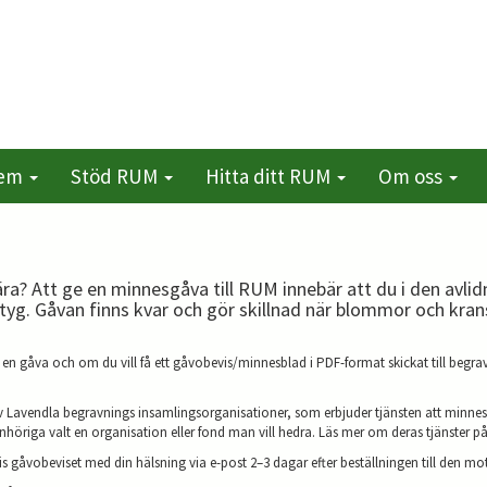
lem
Stöd RUM
Hitta ditt RUM
Om oss
ära? Att ge en minnesgåva till RUM innebär att du i den avli
yg. Gåvan finns kvar och gör skillnad när blommor och kra
 en gåva och om du vill få ett gåvobevis/minnesblad i PDF-format skickat till begra
 Lavendla begravnings insamlingsorganisationer, som erbjuder tjänsten att minnes
nhöriga valt en organisation eller fond man vill hedra. Läs mer om deras tjänster p
vis gåvobeviset med din hälsning via e-post 2–3 dagar efter beställningen till den mo