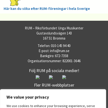
Här kan du söka efter RUM-föreningar i hela Sverige
RUM – Riksförbundet Unga Musikanter
Gustavslundsvägen 143
167 51 Bromma
Telefon: 010-145 94 40
E-post: info@rum.se
Bankgiro: 672-7358
Organisationsnummer: 822001-3646
Följ RUM på sociala medier!
Fler RUM-webbplatser
RUM.se
We value your privacy
Dataskyddspolicy
Om RUM:s webbplatser
We use cookies to enhance your browsing experience, serve
Office 365