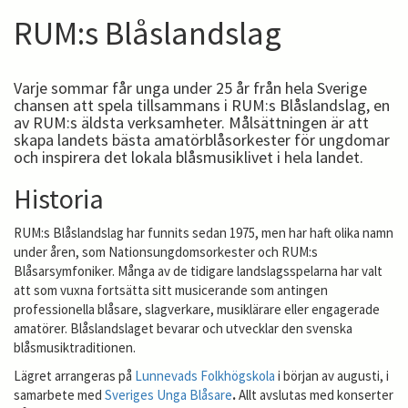
RUM:s Blåslandslag
Varje sommar får unga under 25 år från hela Sverige
chansen att spela tillsammans i RUM:s Blåslandslag, en
av RUM:s äldsta verksamheter. Målsättningen är att
skapa landets bästa amatörblåsorkester för ungdomar
och inspirera det lokala blåsmusiklivet i hela landet.
Historia
RUM:s Blåslandslag har funnits sedan 1975, men har haft olika namn
under åren, som Nationsungdomsorkester och RUM:s
Blåsarsymfoniker. Många av de tidigare landslagsspelarna har valt
att som vuxna fortsätta sitt musicerande som antingen
professionella blåsare, slagverkare, musiklärare eller engagerade
amatörer. Blåslandslaget bevarar och utvecklar den svenska
blåsmusiktraditionen.
Lägret arrangeras på
Lunnevads Folkhögskola
i början av augusti, i
samarbete med
Sveriges Unga Blåsare
.
Allt avslutas med konserter