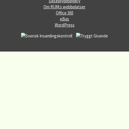
Dataskyddspolicy
Om RUM:s webbplatser
Office 365
eBas
WordPress