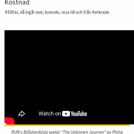
Kostnad
4 500 kr, då ingår mat, boende, resa till och från Kerkrade.
RUM:s Blåslandslag spelar “The Unknown Journey” av Philip