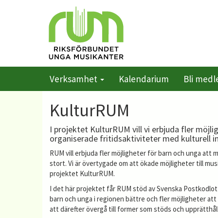
Verksamhet
Kalendarium
Bli med
KulturRUM
I projektet KulturRUM vill vi erbjuda fler möj
organiserade fritidsaktiviteter med kulturell i
RUM vill erbjuda fler möjligheter för barn och unga att 
stort. Vi är övertygade om att ökade möjligheter till mu
projektet KulturRUM.
I det här projektet får RUM stöd av Svenska Postkodlotte
barn och unga i regionen bättre och fler möjligheter att 
att därefter övergå till former som stöds och upprätthå