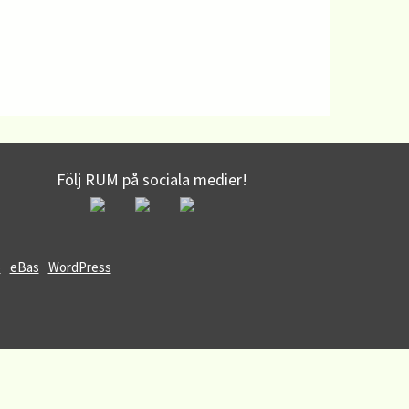
Följ RUM på sociala medier!
5
eBas
WordPress