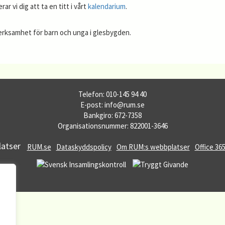
r vi dig att ta en titt i vårt
kalendarium
.
verksamhet för barn och unga i glesbygden.
Telefon: 010-145 94 40
E-post: info@rum.se
Bankgiro: 672-7358
Organisationsnummer: 822001-3646
atser
RUM.se
Dataskyddspolicy
Om RUM:s webbplatser
Office 36