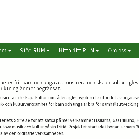
lem
Stöd RUM
Hitta ditt RUM
Om oss
ligheter för barn och unga att musicera och skapa kultur i g
nriktning är mer begränsat.
musicera och skapa kultur i områden i glesbygden där utbudet av organisera
sik- och kulturverksamhet för barn och unga är bra för samhällsutveckling
riets Stiftelse för att satsa på mer verksamhet i Dalarna, Gästrikland, H
utöva musik och kultur på sin fritid. Projektet startade i början av mars 
lls av den ordinarie verksamheten.