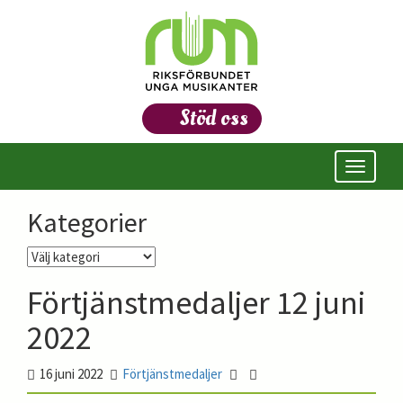
Stöd oss
Öppna/s
meny
Kategorier
Kategorier
Förtjänstmedaljer 12 juni
2022
16 juni 2022
Förtjänstmedaljer