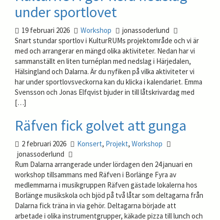
under sportlovet
19 februari 2026
Workshop
jonassoderlund
Snart stundar sportlov i KulturRUMs projektområde och vi är
med och arrangerar en mängd olika aktiviteter. Nedan har vi
sammanställt en liten turnéplan med nedslag i Härjedalen,
Hälsingland och Dalarna. Är du nyfiken på vilka aktiviteter vi
har under sportlovsveckorna kan du klicka i kalendariet. Emma
Svensson och Jonas Elfqvist bjuder in till låtskrivardag med
[…]
Räfven fick golvet att gunga
2 februari 2026
Konsert
,
Projekt
,
Workshop
jonassoderlund
Rum Dalarna arrangerade under lördagen den 24 januari en
workshop tillsammans med Räfven i Borlänge Fyra av
medlemmarna i musikgruppen Räfven gästade lokalerna hos
Borlänge musikskola och bjöd på två låtar som deltagarna från
Dalarna fick träna in via gehör. Deltagarna började att
arbetade i olika instrumentgrupper, käkade pizza till lunch och