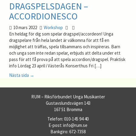
DRAGSPELSDAGEN –
ACCORDIONESCO
10 mars 2022
Workshop
En heldag för dig som spelar dragspel/accordeon! Unga
dragspelare från hela landet är välkomna för att få en
möjlighet att träffas, spela tillsammans och inspireras. Barn
och unga som inte redan spelar, erbjuds att delta under ett
pass för att få prova på att spela accordion/dragspel. Praktisk
info Lördag 23 april i Västerås Konserthus Fri […]
Nästa sida →
RUM – Riksförbundet Unga Musikanter
Gustavslundsvägen 143
167 51 Bromma
Telefon: 010-145 94 40
E-post: info@rum.se
Bankgiro: 672-7358