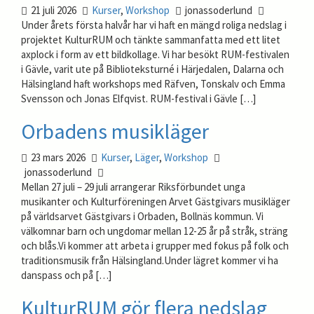
21 juli 2026
Kurser
,
Workshop
jonassoderlund
Under årets första halvår har vi haft en mängd roliga nedslag i
projektet KulturRUM och tänkte sammanfatta med ett litet
axplock i form av ett bildkollage. Vi har besökt RUM-festivalen
i Gävle, varit ute på Biblioteksturné i Härjedalen, Dalarna och
Hälsingland haft workshops med Räfven, Tonskalv och Emma
Svensson och Jonas Elfqvist. RUM-festival i Gävle […]
Orbadens musikläger
23 mars 2026
Kurser
,
Läger
,
Workshop
jonassoderlund
Mellan 27 juli – 29 juli arrangerar Riksförbundet unga
musikanter och Kulturföreningen Arvet Gästgivars musikläger
på världsarvet Gästgivars i Orbaden, Bollnäs kommun. Vi
välkomnar barn och ungdomar mellan 12-25 år på stråk, sträng
och blås.Vi kommer att arbeta i grupper med fokus på folk och
traditionsmusik från Hälsingland.Under lägret kommer vi ha
danspass och på […]
KulturRUM gör flera nedslag