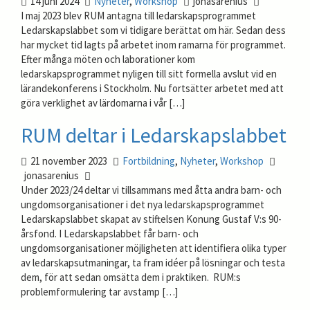
14 juni 2024
Nyheter
,
Workshop
jonasarenius
I maj 2023 blev RUM antagna till ledarskapsprogrammet
Ledarskapslabbet som vi tidigare berättat om här. Sedan dess
har mycket tid lagts på arbetet inom ramarna för programmet.
Efter många möten och laborationer kom
ledarskapsprogrammet nyligen till sitt formella avslut vid en
lärandekonferens i Stockholm. Nu fortsätter arbetet med att
göra verklighet av lärdomarna i vår […]
RUM deltar i Ledarskapslabbet
21 november 2023
Fortbildning
,
Nyheter
,
Workshop
jonasarenius
Under 2023/24 deltar vi tillsammans med åtta andra barn- och
ungdomsorganisationer i det nya ledarskapsprogrammet
Ledarskapslabbet skapat av stiftelsen Konung Gustaf V:s 90-
årsfond. I Ledarskapslabbet får barn- och
ungdomsorganisationer möjligheten att identifiera olika typer
av ledarskapsutmaningar, ta fram idéer på lösningar och testa
dem, för att sedan omsätta dem i praktiken. RUM:s
problemformulering tar avstamp […]