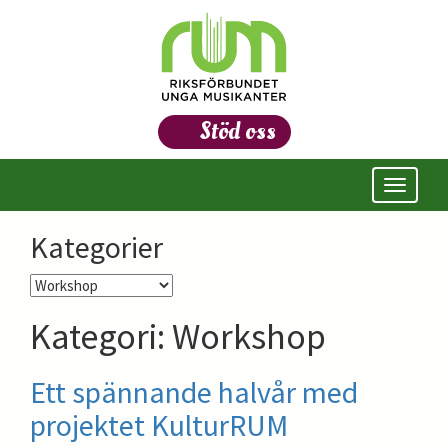
Stöd oss
Öppna/s
meny
Kategorier
Kategorier
Kategori:
Workshop
Ett spännande halvår med
projektet KulturRUM