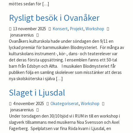
möttes sedan för […]
Rysligt besök i Ovanåker
13 november 2025
Konsert
,
Projekt
,
Workshop
jonasarenius
Ovanåkers kulturskola hade under söndagen den 9/11 en
lyckad premiär för barnmusikalen Blodmysteriet. För många av
kulturskolans instrument-, kör-, dans- och teaterelever var
det deras första uppsättning. I ensemblen fanns ett 50-tal
barn från Edsbyn och Alfta. I musikalen Blodmysteriet får
publiken följa en samling skolelever som misstänker att deras
nya skolsköterska i själva […]
Slaget i Ljusdal
4 november 2025
Okategoriserat
,
Workshop
jonasarenius
Under torsdagen den 30/10 bjöd vi i RUM in till en workshop i
slagverk tillsammans med musikerna Noa Svensson och Axel
Fagerberg. Spelplatsen var fina Röda kvarn i Ljusdal, en